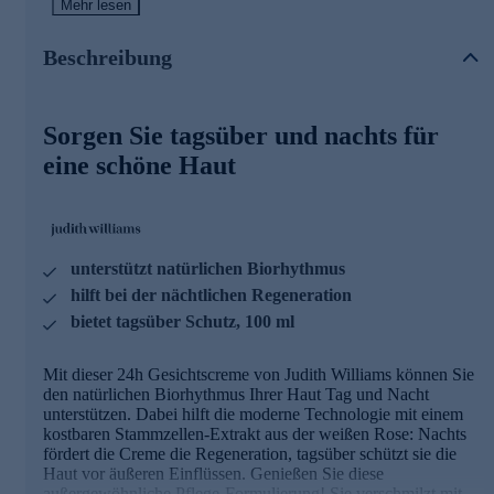
Ihrer Haut und zaubert ein spürbar zartes Hautbild.
Mehr lesen
Hauptwirkstoff Smooth Lightening White
Beschreibung
Rose
Pflanzenstammzelle
Sorgen Sie tagsüber und nachts für
zellulärer Alleskönner
steigert Zellatmung & Zellteilung
eine schöne Haut
= Stimulierung des Zellmotors
reduziert Zellschädigung & oxidativen Stress
= Schutz & Regeneration
hemmt Melaninsynthese & Hyperpigmentation
= jugendliche Strahlkraft
unterstützt natürlichen Biorhythmus
hilft bei der nächtlichen Regeneration
Weitere Wirkstoffe der Gesichtscreme
bietet tagsüber Schutz, 100 ml
63% reines Rosenwasser
Mit dieser 24h Gesichtscreme von Judith Williams können Sie
gleicht PH-Wert aus
den natürlichen Biorhythmus Ihrer Haut Tag und Nacht
entspannt & wirkt ausgleichend
unterstützen. Dabei hilft die moderne Technologie mit einem
erfrischt, reinigt & strafft
kostbaren Stammzellen-Extrakt aus der weißen Rose: Nachts
wirkt hautberuhigend & vitalisierend
fördert die Creme die Regeneration, tagsüber schützt sie die
unterstützt Regeneration
Haut vor äußeren Einflüssen. Genießen Sie diese
reizlindernde Wirkung
außergewöhnliche Pflege-Formulierung! Sie verschmilzt mit