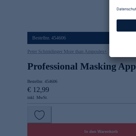
Bestellnr. 454606
Peter Schmidinger More than Ampoules+
Professional Masking App
Bestellnr.
454606
€ 12,99
inkl. MwSt.
In den Warenkorb