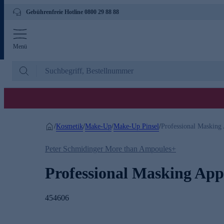
Gebührenfreie Hotline 0800 29 88 88
Menü
Kosmetik
Make-Up
Make-Up Pinsel
/
/
/
/
Professional Masking 
Peter Schmidinger More than Ampoules+
Professional Masking App
454606