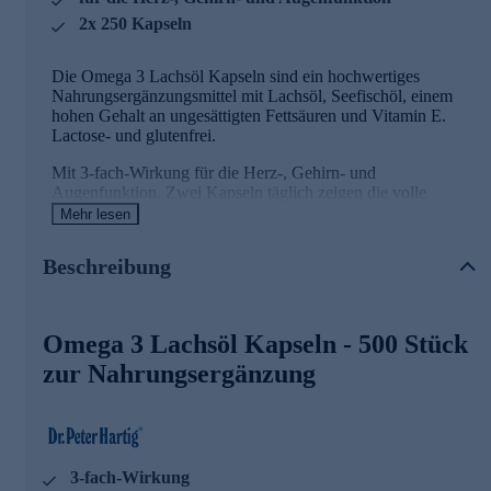
2x 250 Kapseln
Die Omega 3 Lachsöl Kapseln sind ein hochwertiges
Nahrungsergänzungsmittel mit Lachsöl, Seefischöl, einem
hohen Gehalt an ungesättigten Fettsäuren und Vitamin E.
Lactose- und glutenfrei.
Mit 3-fach-Wirkung für die Herz-, Gehirn- und
Augenfunktion. Zwei Kapseln täglich zeigen die volle
Wirkung. Mit einem hohen Anteil an Omega 3 Fettsäuren,
Mehr lesen
die die wichtigen EPA und DHA Fettsäuren enthalten.
Beschreibung
Sie erhalten Ihre Lachsöl Kapseln hier als praktisches 2er
Vorrats-Set mit insgesamt 500 Stück.
Die Kapselhülle ist aus Gelatine vom Rind.
Omega 3 Lachsöl Kapseln - 500 Stück
zur Nahrungsergänzung
Omega 3 Lachsöl Kapseln mit wertvollen
Wirkstoffen
EPA und DHA tragen zu einer normalen Herzfunktion
bei
3-fach-Wirkung