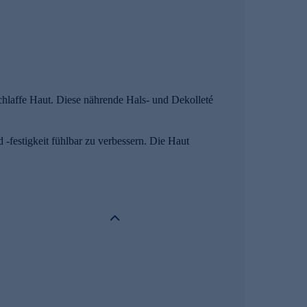
chlaffe Haut. Diese nährende Hals- und Dekolleté
 -festigkeit fühlbar zu verbessern. Die Haut
perfekte Wirkstoff-Synergie für Ihre schönste Haut.