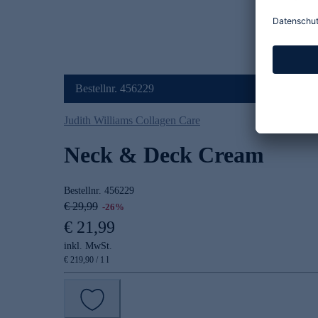
Bestellnr. 456229
Judith Williams Collagen Care
Neck & Deck Cream
Bestellnr.
456229
€ 29,99
-26%
€ 21,99
inkl. MwSt.
€ 219,90 / 1 l