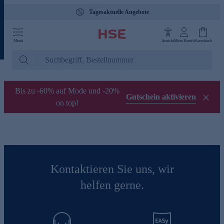
Tagesaktuelle Angebote
Menü
Ansicht
Mein Konto
Warenkorb
Bis zu -60% auf Mode und -20%
Gutschein aktivieren
on top!
Kontaktieren Sie uns, wir
helfen gerne.