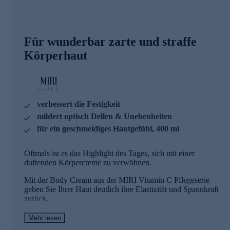
Für wunderbar zarte und straffe
Körperhaut
verbessert die Festigkeit
mildert optisch Dellen & Unebenheiten
für ein geschmeidiges Hautgefühl, 400 ml
Oftmals ist es das Highlight des Tages, sich mit einer
duftenden Körpercreme zu verwöhnen.
Mit der Body Cream aus der MIRI Vitamin C Pflegeserie
geben Sie Ihrer Haut deutlich ihre Elastizität und Spannkraft
zurück.
Dabei sorgt ein spezieller Wirkstoff dafür, dass die
Mehr lesen
Zellenergie spürbar stimuliert und die Haut sichtbar in Ihrer