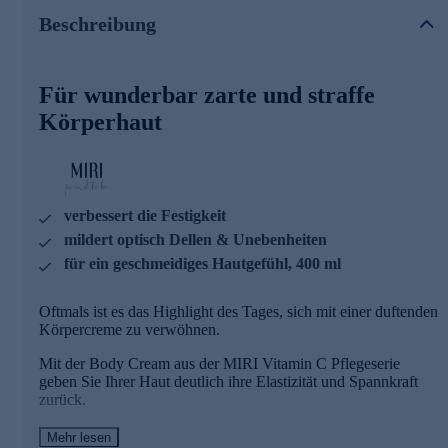
Struktur verbessert wird. Gleichzeitig wird die Haut fühlbar
Beschreibung
mit Feuchtigkeit versorgt.
Das Ergebnis: Ihre Haut fühlt sich wunderbar zart und
gestrafft an. Dellen und Unebenheiten scheinen optisch
Für wunderbar zarte und straffe
gemildert.
Körperhaut
Hauptwirkstoff Sculptosane
Die Haut wird spürbar straffer
Erhöht merklich die Elastizität der Haut
Fördert ein ebenmäßiges Hautbild
verbessert die Festigkeit
Reduziert sichtbar Dellen und Unebenheiten
mildert optisch Dellen & Unebenheiten
Vermindert optisch das Erscheinungsbild von
für ein geschmeidiges Hautgefühl, 400 ml
Orangenhaut
Linienwirkstoff Golden C
Oftmals ist es das Highlight des Tages, sich mit einer duftenden
Körpercreme zu verwöhnen.
stabiles und aktives Vitamin C, bestehend aus 3
Mit der Body Cream aus der MIRI Vitamin C Pflegeserie
synergistischen Komponenten
geben Sie Ihrer Haut deutlich ihre Elastizität und Spannkraft
Ascorbinsäure
zurück.
Gold Mikropartikel
Glutathion Tripeptid
Dabei sorgt ein spezieller Wirkstoff dafür, dass die Zellenergie
bis zu 100% Penetration und schnellere Freisetzung in
Mehr lesen