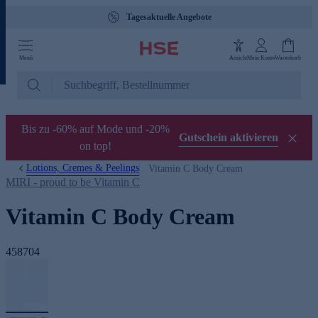
Tagesaktuelle Angebote
Menü
Ansicht
Mein Konto
Warenkorb
Bis zu -60% auf Mode und -20%
Gutschein aktivieren
on top!
Lotions, Cremes & Peelings
Vitamin C Body Cream
MIRI - proud to be Vitamin C
Vitamin C Body Cream
458704