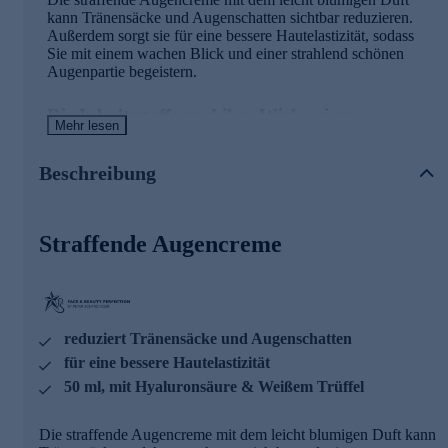
kann Tränensäcke und Augenschatten sichtbar reduzieren.
Außerdem sorgt sie für eine bessere Hautelastizität, sodass
Sie mit einem wachen Blick und einer strahlend schönen
Augenpartie begeistern.
Die Inhaltsstoffe und ihre Wirkweisen
Mehr lesen
White Crystal
Beschreibung
Kann alle Hautschichten merklich vitalisieren und
stärken
White Truffle
Straffende Augencreme
Die Vitalität der Hautzellen wird merklich bewahrt
Das Bindegewebe wird spürbar gefestigt und
restrukturiert
Der Abbau von Kollagen merklich gehemmt
reduziert Tränensäcke und Augenschatten
White ArticAvtives
für eine bessere Hautelastizität
50 ml, mit Hyaluronsäure & Weißem Trüffel
Spürbar feuchtigkeitsspendend
Die Hautbarriere wird fühlbar gestärkt
Die straffende Augencreme mit dem leicht blumigen Duft kann
Hochmolekulare Hyaluronsäure