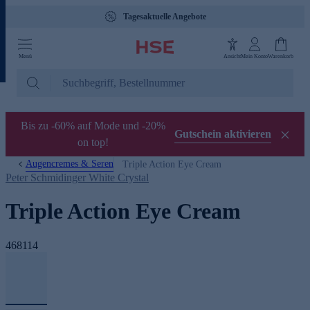
Tagesaktuelle Angebote
Menü
Ansicht
Mein Konto
Warenkorb
Bis zu -60% auf Mode und -20%
Gutschein aktivieren
on top!
Augencremes & Seren
Triple Action Eye Cream
Peter Schmidinger White Crystal
Triple Action Eye Cream
468114