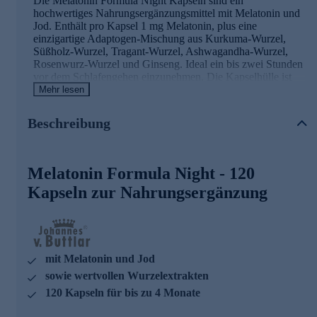
Die Melatonin Formula Night Kapseln sind ein
hochwertiges Nahrungsergänzungsmittel mit Melatonin und
Jod. Enthält pro Kapsel 1 mg Melatonin, plus eine
einzigartige Adaptogen-Mischung aus Kurkuma-Wurzel,
Süßholz-Wurzel, Tragant-Wurzel, Ashwagandha-Wurzel,
Rosenwurz-Wurzel und Ginseng. Ideal ein bis zwei Stunden
vor dem Schlafengehen einzunehmen. Die Kapselhülle ist
aus pflanzlicher Cellulose.
Mehr lesen
Melatonin Formula Night- die Wirkstoffe
Beschreibung
Melatonin trägt dazu bei, die Einschlafzeit zu verkürzen
Jod trägt zu einer normalen kognitiven Funktion bei
Melatonin Formula Night - 120
Jod trägt zu einer normalen Funktion des Nervensystems
bei
Kapseln zur Nahrungsergänzung
Johannes von Buttlar - ausgezeichnete
Nahrungsergänzung
Der international bekannte Bestsellerautor Johannes Baron
mit Melatonin und Jod
von Buttlar begann seine Karriere als Mitarbeiter eines
sowie wertvollen Wurzelextrakten
renommierten amerikanischen Instituts, dessen Schwerpunkt
120 Kapseln für bis zu 4 Monate
die Altersforschung war. Auf dem Gebiet der Gerontologie
erhielt er viele Auszeichnungen.