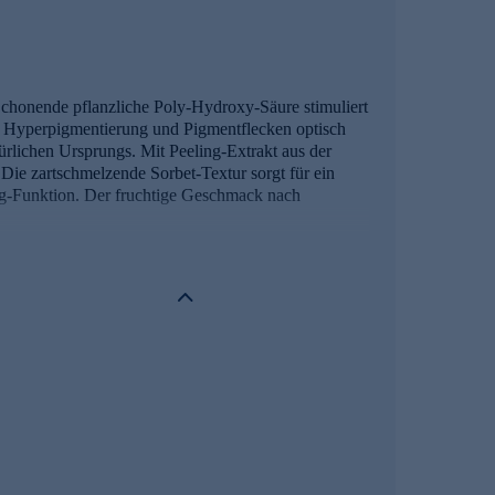
chonende pflanzliche Poly-Hydroxy-Säure stimuliert
n Hyperpigmentierung und Pigmentflecken optisch
rlichen Ursprungs. Mit Peeling-Extrakt aus der
 Die zartschmelzende Sorbet-Textur sorgt für ein
ng-Funktion. Der fruchtige Geschmack nach
Als Aktivator für die Zellerneuerung ist Pomelo-
t einen Anti-Aging- und Anti-Akne-Effekt und ist ein
nend den natürlichen Keratinisierungsprozess durch
.
p gleich online bestellen.