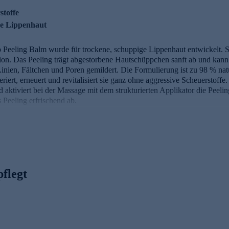
stoffe
ge Lippenhaut
Peeling Balm wurde für trockene, schuppige Lippenhaut entwickelt. S
ion. Das Peeling trägt abgestorbene Hautschüppchen sanft ab und kan
nien, Fältchen und Poren gemildert. Die Formulierung ist zu 98 % natü
rt, erneuert und revitalisiert sie ganz ohne aggressive Scheuerstoffe.
ktiviert bei der Massage mit dem strukturierten Applikator die Peeli
 Peeling erfrischend ab.
ihre Wirkung
gende und exfolierende Eigenschaften mit Sanftheit und Wohlbefinden. 
g des Zellerneuerungszyklus an der Beseitigung
mäßigkeiten beteiligt.
pflegt
ktionaler Inhaltsstoff. Sie wirkt als Konservierungsstoff-Verstärker, ha
 diesem Aktivstoff verwendete PHA ist besonders sanft, moduliert scho
generation und trägt zur Wiederherstellung der äußersten Hautbarriere bei
r und als ideale Vorbereitung auf Lippenpflege und Lippen-Make-u