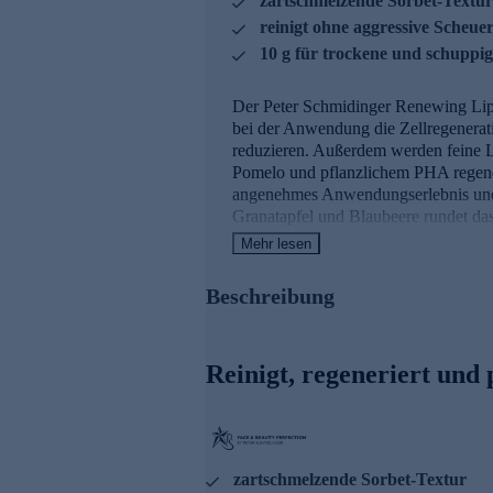
zartschmelzende Sorbet-Textur
reinigt ohne aggressive Scheuer
10 g für trockene und schuppi
Der Peter Schmidinger Renewing Lip 
bei der Anwendung die Zellregenerat
reduzieren. Außerdem werden feine Li
Pomelo und pflanzlichem PHA regenerie
angenehmes Anwendungserlebnis und a
Granatapfel und Blaubeere rundet das
Mehr lesen
Die Hauptinhaltsstoffe und 
Beschreibung
Pomelo-Extrakt
kombiniert reini
Extrakt mit 13,7 % Beschleunigun
abgestorbener Zellen und Unregel
Reinigt, regeneriert und 
Pflanzliche PHA
ist ein multifun
effektives Peeling-Mittel. Das in
Exfoliation, stimuliert die Zellre
Für eine verfeinerte Lippenstruktu
zartschmelzende Sorbet-Textur