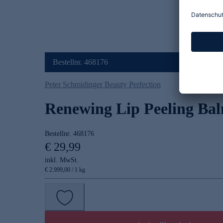
Bestellnr. 468176
Peter Schmidinger Beauty Perfection
Renewing Lip Peeling Ba
Bestellnr.
468176
€ 29,99
inkl. MwSt.
€ 2.999,00 / 1 kg