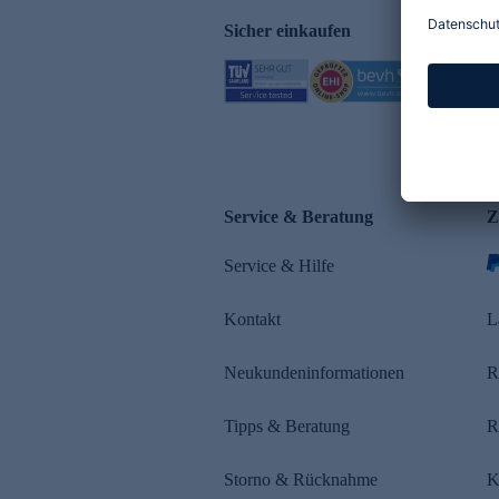
Sicher einkaufen
Service & Beratung
Z
Service & Hilfe
Kontakt
L
Neukundeninformationen
R
Tipps & Beratung
R
Storno & Rücknahme
K