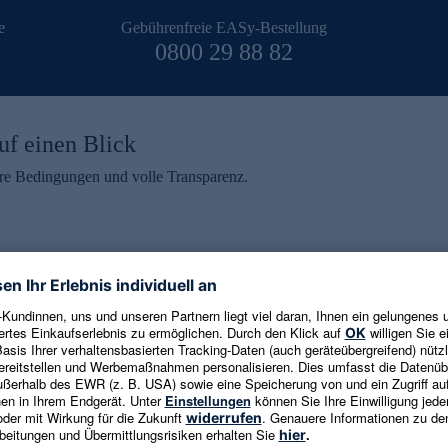
e
Gebührenfreie EASy-Bestellung
0800 29 88 82
uf einen Blick
aire Bedingungen und volle Transparenz.
ein erhalten
eren und aktuelle Trends,
E-Mail-Adresse eingeben
alten. Als Dankeschön
ne Abmeldung ist jederzeit in
Es gelten die
Datenschutzrichtlinien
un