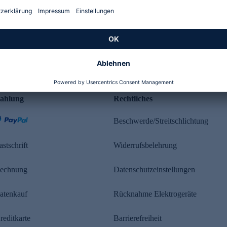
Kundenbewertung
ahlung
Rechtliches
Beschwerde/Streitschlichtung
astschrift
Widerrufsbelehrung
echnung
Datenschutzeinstellungen
atenkauf
Rücknahme Elektrogeräte
reditkarte
Barrierefreiheit