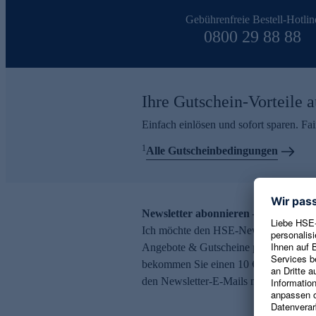
Gebührenfreie Bestell-Hotlin
0800 29 88 88
Ihre Gutschein-Vorteile a
Einfach einlösen und sofort sparen. F
1
Alle Gutscheinbedingungen
Newsletter abonnieren – 10 € Gutsch
Ich möchte den HSE-Newsletter abonni
Angebote & Gutscheine per E-Mail erh
bekommen Sie einen 10 € Gutschein. Ei
den Newsletter-E-Mails möglich.