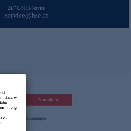
24/7 E-Mail-Service
service@hse.at
Anmelden
d die
Gutscheinbedingungen