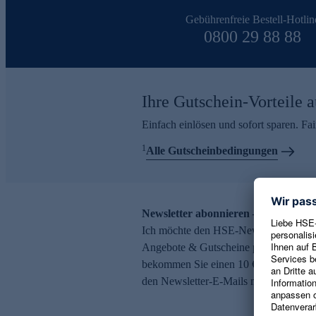
Gebührenfreie Bestell-Hotlin
0800 29 88 88
Ihre Gutschein-Vorteile a
Einfach einlösen und sofort sparen. F
1
Alle Gutscheinbedingungen
Newsletter abonnieren – 10 € Gutsch
Ich möchte den HSE-Newsletter abonni
Angebote & Gutscheine per E-Mail erh
bekommen Sie einen 10 € Gutschein. Ei
den Newsletter-E-Mails möglich.