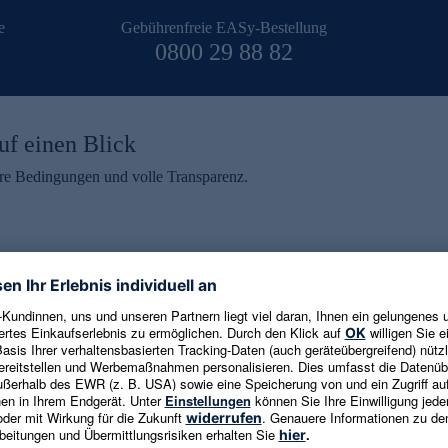
e
Gebührenfreie EASy-Bestellung
0800 29 88 82
uf einen Blick
aire Bedingungen und volle Transparenz.
ein erhalten
eren und aktuelle Trends,
E-Mail-Adresse eingeben
alten. Als Dankeschön
ne Abmeldung ist jederzeit in
Es gelten die
Datenschutzrichtlinien
un