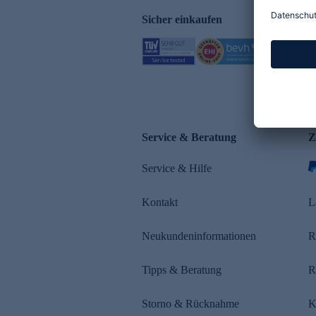
Sicher einkaufen
Service & Beratung
Z
Service & Hilfe
Kontakt
L
Neukundeninformationen
R
Tipps & Beratung
R
Storno & Rücknahme
K