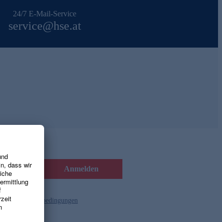
24/7 E-Mail-Service
service@hse.at
Anmelden
d die
Gutscheinbedingungen