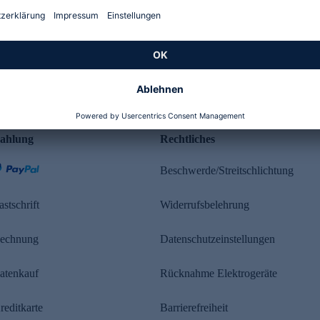
Kundenbewertung
ahlung
Rechtliches
Beschwerde/Streitschlichtung
astschrift
Widerrufsbelehrung
echnung
Datenschutzeinstellungen
atenkauf
Rücknahme Elektrogeräte
reditkarte
Barrierefreiheit