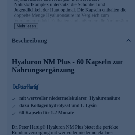
Nährstoffkomplex unterstützt die Schönheit und
Jugendlichkeit der Haut optimal. Die Kapseln enthalten die
doppelte Menge Hyaluronsäure im Vergleich zum
Vorgängerprodukt. Enthalten sind außerdem die Aminosäure
L-Lysin, Spurenelemente und Vitamine
Mehr lesen
Hyaluron NM Plus - die Wirkstoffe
Beschreibung
Kupfer trägt zur Erhaltung und Mangan trägt zur
Bildung von normalem Bindegewebe bei
Hyaluron NM Plus - 60 Kapseln zur
Vitamin C trägt zu einer normalen Kollagenbildung für
eine normale Funktion der Haut bei
Nahrungsergänzung
Biotin trägt zur Erhaltung normaler Haut und Haare bei
Vitamin C trägt zu einem normalen Energiestoffwechsel
bei
Vitamin E trägt dazu bei, die Zellen vor oxidativem
Stress zu schützen
mit wertvoller niedermolekularer Hyaluronsäure
Vitamin A trägt zur Erhaltung normaler Haut bei
Folat hat eine Funktion bei der Zellteilung
dazu Kollagenhydrolysat und L-Lysin
Folat trägt zu einer normalen Aminosäuresynthese bei
60 Kapseln für 1-2 Monate
Die Hyaluron NM Plus Kapseln sind hervorragend für die
tägliche Nahrungsergänzung geeignet! Sie lassen sich
Dr. Peter Hartig® Hyaluron NM Plus bietet die perfekte
ausgezeichnet mit allen weiteren Dr. Peter Hartig®
Rundumversorgung mit wertvoller niedermolekularer