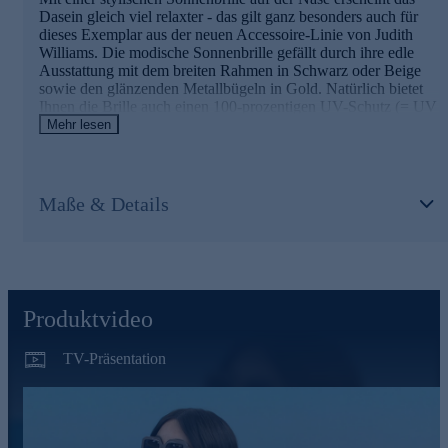
Dasein gleich viel relaxter - das gilt ganz besonders auch für
dieses Exemplar aus der neuen Accessoire-Linie von Judith
Williams. Die modische Sonnenbrille gefällt durch ihre edle
Ausstattung mit dem breiten Rahmen in Schwarz oder Beige
sowie den glänzenden Metallbügeln in Gold. Natürlich bietet
Ihnen die Brille auch einen 100-prozentigen UV-Schutz (= UV
400). Ihre neue Sonnenbrille wird Ihnen in einer robusten
Mehr lesen
Brillenbox mit Softetui und Brillenputztuch geliefert. Damit ist
das gute Stück immer sicher aufbewahrt.
Modische Sonnenbrille gleich hier online bestellen.
Maße & Details
Produktvideo
TV-Präsentation