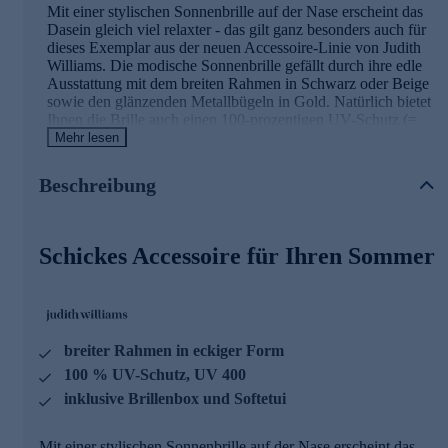
Mit einer stylischen Sonnenbrille auf der Nase erscheint das
Dasein gleich viel relaxter - das gilt ganz besonders auch für
dieses Exemplar aus der neuen Accessoire-Linie von Judith
Williams. Die modische Sonnenbrille gefällt durch ihre edle
Ausstattung mit dem breiten Rahmen in Schwarz oder Beige
sowie den glänzenden Metallbügeln in Gold. Natürlich bietet
Ihnen die Brille auch einen 100-prozentigen UV-Schutz (=
UV 400). Ihre neue Sonnenbrille wird Ihnen in einer
Mehr lesen
robusten Brillenbox mit Softetui und Brillenputztuch
geliefert. Damit ist das gute Stück immer sicher aufbewahrt.
Beschreibung
Modische Sonnenbrille gleich hier online bestellen.
Schickes Accessoire für Ihren Sommer
breiter Rahmen in eckiger Form
100 % UV-Schutz, UV 400
inklusive Brillenbox und Softetui
Mit einer stylischen Sonnenbrille auf der Nase erscheint das