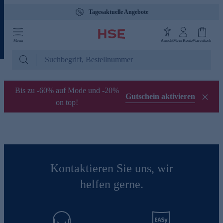
Tagesaktuelle Angebote
Menü
Ansicht
Mein Konto
Warenkorb
Bis zu -60% auf Mode und -20%
Gutschein aktivieren
on top!
Kontaktieren Sie uns, wir
helfen gerne.