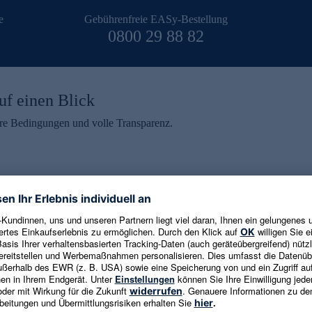
e
Gebührenfreie EASy-Bestellung
0800 29 88 82
uf einen Blick
aire Bedingungen und volle Transparenz.
ein erhalten
eren und aktuelle Trends,
E-Mail-Adresse eingeben
alten. Als Dankeschön
ne Abmeldung ist jederzeit in
Es gelten die
Datenschutzrichtlinien
un