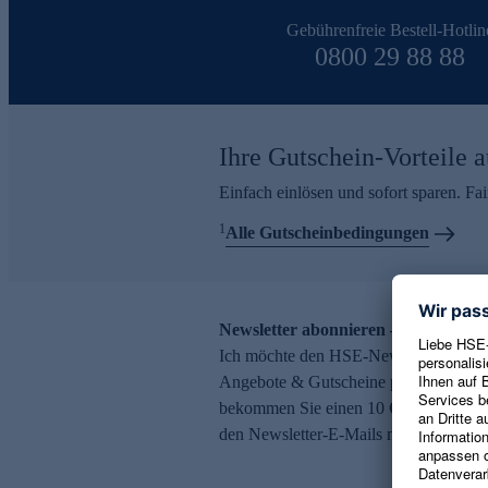
Gebührenfreie Bestell-Hotlin
0800 29 88 88
Ihre Gutschein-Vorteile a
Einfach einlösen und sofort sparen. F
1
Alle Gutscheinbedingungen
Newsletter abonnieren – 10 € Gutsch
Ich möchte den HSE-Newsletter abonni
Angebote & Gutscheine per E-Mail erh
bekommen Sie einen 10 € Gutschein. Ei
den Newsletter-E-Mails möglich.