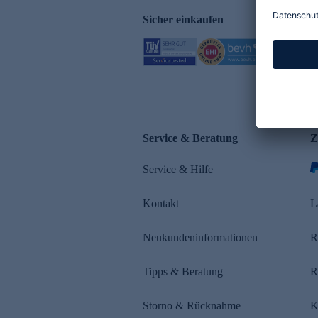
Sicher einkaufen
Service & Beratung
Z
Service & Hilfe
Kontakt
L
Neukundeninformationen
R
Tipps & Beratung
R
Storno & Rücknahme
K