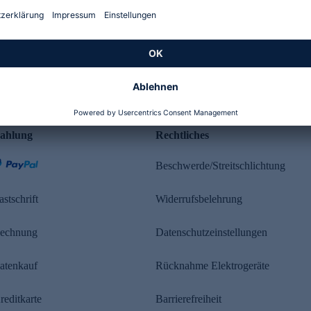
Kundenbewertung
ahlung
Rechtliches
Beschwerde/Streitschlichtung
astschrift
Widerrufsbelehrung
echnung
Datenschutzeinstellungen
atenkauf
Rücknahme Elektrogeräte
reditkarte
Barrierefreiheit