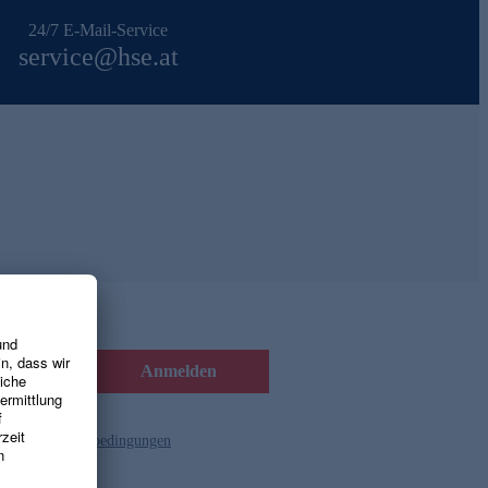
24/7 E-Mail-Service
service@hse.at
Anmelden
d die
Gutscheinbedingungen