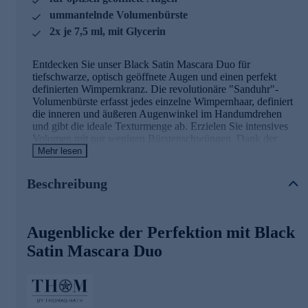
ummantelnde Volumenbürste
2x je 7,5 ml, mit Glycerin
Entdecken Sie unser Black Satin Mascara Duo für
tiefschwarze, optisch geöffnete Augen und einen perfekt
definierten Wimpernkranz. Die revolutionäre "Sanduhr"-
Volumenbürste erfasst jedes einzelne Wimpernhaar, definiert
die inneren und äußeren Augenwinkel im Handumdrehen
und gibt die ideale Texturmenge ab. Erzielen Sie intensives
Volumen mit nur wenigen Bürstenschwüngen. Dank der
Wölbung sorgt die Bürste sogar bei kurzen, geraden
Mehr lesen
Wimpern für einen traumhaften Schwung. Unsere
federleichte Formulierung mit natürlichen Wachsen und
Beschreibung
Glycerin ermöglicht es Ihnen, Ihren Look ganz nach
Belieben zu intensivieren - ohne Klumpenbildung,
Fliegenbeine oder Verwischen. Erschaffen Sie dramatische
Looks, so mühelos wie nie zuvor.
Augenblicke der Perfektion mit Black
Satin Mascara Duo
Hochwertige Rezeptur
Das enthaltene
Glycerin
wirkt als Feuchtigkeitsspender und
kann ein angenehmes Tragegefühl bieten. Es verhindert,
dass die Wimpern austrocknen und brüchig werden.