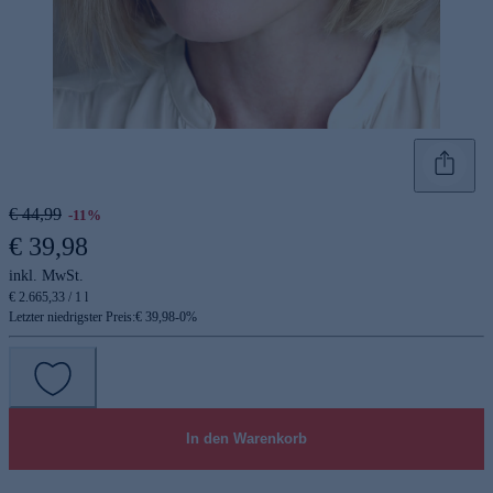
€ 44,99
-11%
€ 39,98
inkl. MwSt.
€ 2.665,33 / 1 l
Letzter niedrigster Preis:
€ 39,98
-
0
%
In den Warenkorb