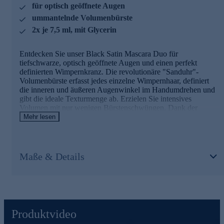
für optisch geöffnete Augen
Natürliche Wachse
sorgen für Geschmeidigkeit und
unterstützen Wimpernelastizität.
ummantelnde Volumenbürste
2x je 7,5 ml, mit Glycerin
Gleich heute noch online bestellen.
Entdecken Sie unser Black Satin Mascara Duo für
tiefschwarze, optisch geöffnete Augen und einen perfekt
definierten Wimpernkranz. Die revolutionäre "Sanduhr"-
Volumenbürste erfasst jedes einzelne Wimpernhaar, definiert
die inneren und äußeren Augenwinkel im Handumdrehen und
gibt die ideale Texturmenge ab. Erzielen Sie intensives
Volumen mit nur wenigen Bürstenschwüngen. Dank der
Wölbung sorgt die Bürste sogar bei kurzen, geraden Wimpern
Mehr lesen
für einen traumhaften Schwung. Unsere federleichte
Formulierung mit natürlichen Wachsen und Glycerin
ermöglicht es Ihnen, Ihren Look ganz nach Belieben zu
intensivieren - ohne Klumpenbildung, Fliegenbeine oder
Maße & Details
Verwischen. Erschaffen Sie dramatische Looks, so mühelos
wie nie zuvor.
Hochwertige Rezeptur
Das enthaltene
Glycerin
wirkt als Feuchtigkeitsspender und
Produktvideo
kann ein angenehmes Tragegefühl bieten. Es verhindert, dass