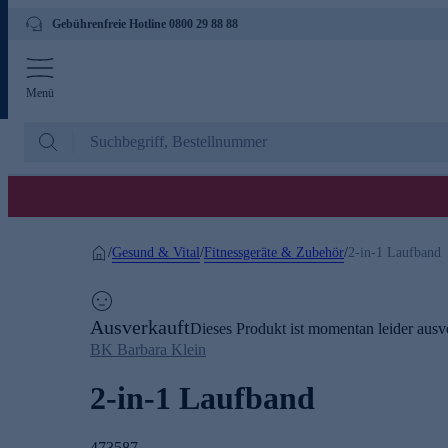
Gebührenfreie Hotline 0800 29 88 88
Menü
Gesund & Vital
Fitnessgeräte & Zubehör
/
/
/
2-in-1 Laufband
Ausverkauft
Dieses Produkt ist momentan leider ausve
BK Barbara Klein
2-in-1 Laufband
473587