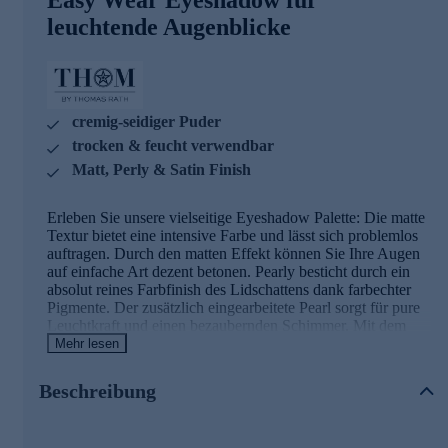
leuchtende Augenblicke
cremig-seidiger Puder
trocken & feucht verwendbar
Matt, Perly & Satin Finish
Erleben Sie unsere vielseitige Eyeshadow Palette: Die matte
Textur bietet eine intensive Farbe und lässt sich problemlos
auftragen. Durch den matten Effekt können Sie Ihre Augen
auf einfache Art dezent betonen. Pearly besticht durch ein
absolut reines Farbfinish des Lidschattens dank farbechter
Pigmente. Der zusätzlich eingearbeitete Pearl sorgt für pure
Leuchtkraft und einen bezaubernden Schimmer. Mit dem
Satin Finish zaubern Sie zusätzliche Lichtreflexe und
Mehr lesen
Schimmer. Unsere gepressten Puderlidschatten können
sowohl trocken als auch feucht verwendet werden und sind
Beschreibung
durch ihre cremig-seidige Textur leicht auftragbar und
hervorragend verblendbar. Sie erzielen bereits beim ersten
Auftrag eine hohe Deckkraft durch die besonders hohe