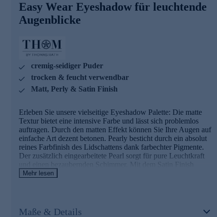
Pigmentierung. Dabei hinterlassen sie keine Spuren in der
Easy Wear Eyeshadow für leuchtende
Lidfalte.
Augenblicke
Betonen Sie Ihre Augen mit schimmernden Highlights -
gleich heute noch online bestellen.
cremig-seidiger Puder
trocken & feucht verwendbar
Matt, Perly & Satin Finish
Erleben Sie unsere vielseitige Eyeshadow Palette: Die matte
Textur bietet eine intensive Farbe und lässt sich problemlos
auftragen. Durch den matten Effekt können Sie Ihre Augen auf
einfache Art dezent betonen. Pearly besticht durch ein absolut
reines Farbfinish des Lidschattens dank farbechter Pigmente.
Der zusätzlich eingearbeitete Pearl sorgt für pure Leuchtkraft
und einen bezaubernden Schimmer. Mit dem Satin Finish
zaubern Sie zusätzliche Lichtreflexe und Schimmer. Unsere
Mehr lesen
gepressten Puderlidschatten können sowohl trocken als auch
feucht verwendet werden und sind durch ihre cremig-seidige
Textur leicht auftragbar und hervorragend verblendbar. Sie
erzielen bereits beim ersten Auftrag eine hohe Deckkraft durch
Maße & Details
die besonders hohe Pigmentierung. Dabei hinterlassen sie keine