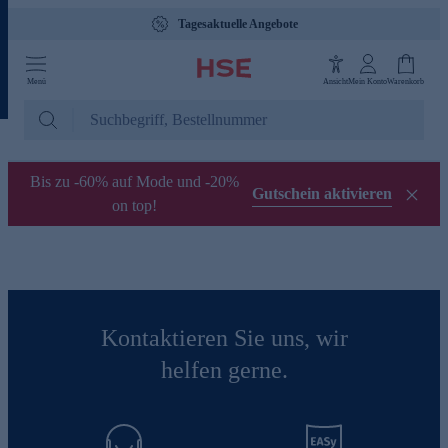
Tagesaktuelle Angebote
Menü
Ansicht
Mein Konto
Warenkorb
Bis zu -60% auf Mode und -20%
Gutschein aktivieren
on top!
Kontaktieren Sie uns, wir
helfen gerne.