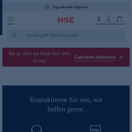
Tagesaktuelle Angebote
Menü
Ansicht
Mein Konto
Warenkorb
Bis zu -60% auf Mode und -20%
Gutschein aktivieren
on top!
Kontaktieren Sie uns, wir
helfen gerne.