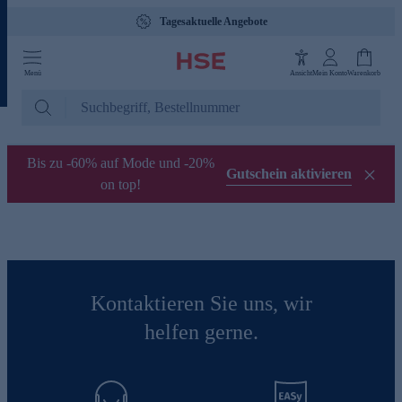
Tagesaktuelle Angebote
Menü
Ansicht
Mein Konto
Warenkorb
Bis zu -60% auf Mode und -20%
Gutschein aktivieren
on top!
Kontaktieren Sie uns, wir
helfen gerne.