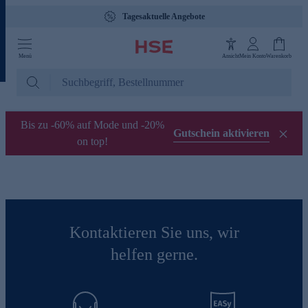
Tagesaktuelle Angebote
Menü
Ansicht
Mein Konto
Warenkorb
Bis zu -60% auf Mode und -20%
Gutschein aktivieren
on top!
Kontaktieren Sie uns, wir
helfen gerne.