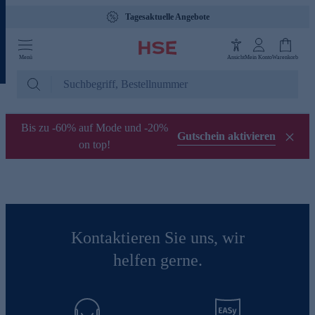
Tagesaktuelle Angebote
Menü
Ansicht
Mein Konto
Warenkorb
Bis zu -60% auf Mode und -20%
Gutschein aktivieren
on top!
Kontaktieren Sie uns, wir
helfen gerne.