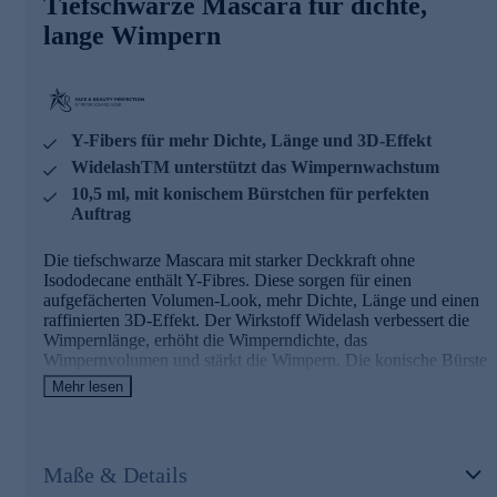
Tiefschwarze Mascara für dichte,
Jetzt bequem online bestellen.
lange Wimpern
Y-Fibers für mehr Dichte, Länge und 3D-Effekt
WidelashTM unterstützt das Wimpernwachstum
10,5 ml, mit konischem Bürstchen für perfekten
Auftrag
Die tiefschwarze Mascara mit starker Deckkraft ohne
Isododecane enthält Y-Fibres. Diese sorgen für einen
aufgefächerten Volumen-Look, mehr Dichte, Länge und einen
raffinierten 3D-Effekt. Der Wirkstoff Widelash verbessert die
Wimpernlänge, erhöht die Wimperndichte, das
Wimpernvolumen und stärkt die Wimpern. Die konische Bürste
betont besonders gut das äußere Drittel der Wimpern, wodurch
Mehr lesen
ein aufregender Cateye-Effekt erzielt wird. Das dünne Ende
des Bürstchens erfasst im inneren Augenwinkel die feinen
Härchen und am unteren Wimpernkranz jede einzelne Wimper.
Ihre Wimpern erhalten so unwiderstehliche Intensität und
Maße & Details
Definition.