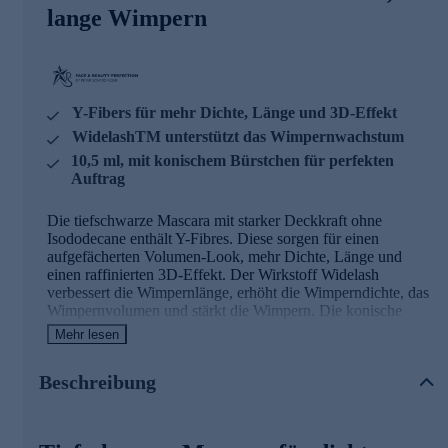
lange Wimpern
Y-Fibers für mehr Dichte, Länge und 3D-Effekt
WidelashTM unterstützt das Wimpernwachstum
10,5 ml, mit konischem Bürstchen für perfekten
Auftrag
Die tiefschwarze Mascara mit starker Deckkraft ohne
Isododecane enthält Y-Fibres. Diese sorgen für einen
aufgefächerten Volumen-Look, mehr Dichte, Länge und
einen raffinierten 3D-Effekt. Der Wirkstoff Widelash
verbessert die Wimpernlänge, erhöht die Wimperndichte, das
Wimpernvolumen und stärkt die Wimpern. Die konische
Bürste betont besonders gut das äußere Drittel der Wimpern,
Mehr lesen
wodurch ein aufregender Cateye-Effekt erzielt wird. Das
dünne Ende des Bürstchens erfasst im inneren Augenwinkel
Beschreibung
die feinen Härchen und am unteren Wimpernkranz jede
einzelne Wimper. Ihre Wimpern erhalten so unwiderstehliche
Intensität und Definition.