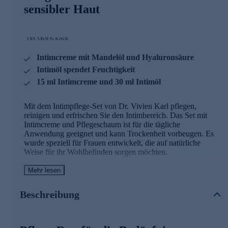
sensibler Haut
Intimcreme mit Mandelöl und Hyaluronsäure
Intimöl spendet Feuchtigkeit
15 ml Intimcreme und 30 ml Intimöl
Mit dem Intimpflege-Set von Dr. Vivien Karl pflegen,
reinigen und erfrischen Sie den Intimbereich. Das Set mit
Intimcreme und Pflegeschaum ist für die tägliche
Anwendung geeignet und kann Trockenheit vorbeugen. Es
wurde speziell für Frauen entwickelt, die auf natürliche
Weise für ihr Wohlbefinden sorgen möchten.
Mehr lesen
Mini-Intimcreme 01 perfekt für unterwegs
Die Intimcreme 01 von Dr. Vivien Karl pflegt sanft und
Beschreibung
sicher. Sie ist insbesondere bei Intimtrockenheit oder zur
reinen Hautpflege geeignet. Wir sorgen dafür, dass nur
hochwertige Inhaltsstoffe wie Mandelöl, Hyaluron- und