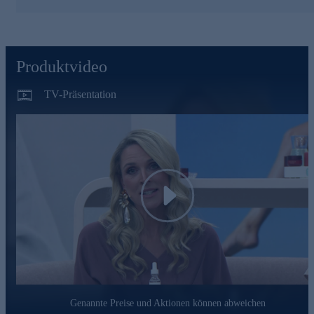
intimsten Stellen gelangen. So kann sich die Haut beruhigen,
sie bekommt mehr Feuchtigkeit und mit 4,2 den pH-Wert, den
sie braucht, um im Gleichgewicht zu bleiben. Enthaltenes
Vitamin E fördert dabei die natürliche Hautregeneration. Mit
Ihrem täglichen Cremeritual lassen Sie Ihrer Vulva die Pflege
Produktvideo
zukommen, die sie verdient.
TV-Präsentation
Intimöl 04 mit Squalan
Das wohltuende Intimöl 04 ist wie ein sanfter Schutzschild für
Ihre Haut, eine reichhaltige Pflegeformel, die speziell auf die
Bedürfnisse der empfindlichsten Haut abgestimmt ist. Die
wasserfreie Mischung aus Macadamiaöl, Jojobaöl und Squalan
spendet intensive Feuchtigkeit, stärkt die natürliche
Hautbarriere und lässt Ihre Haut geschmeidig und gepflegt
Play
zurück.Für Frauen mit trockener und empfindlicher Haut ist
das Intimöl 04 ein echter Schatz. Es beruhigt sanft und
unterstützt das natürliche Gleichgewicht der Haut, ganz ohne
Duftstoffe oder ätherische Öle, die irritieren könnten. Vegan
und mit höchsten Qualitätsstandards in Deutschland hergestellt,
bietet dieses Öl eine Pflege, die sicher, wirksam und sanft
zugleich ist.
Genannte Preise und Aktionen können abweichen
Intimpflege-Duo gleich online bestellen.