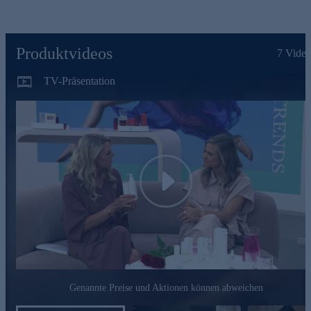
insbesondere bei Intimtrockenheit oder zur reinen Hautpflege
geeignet. Wir sorgen dafür, dass nur hochwertige Inhaltsstoffe
wie Mandelöl, Hyaluron- und Milchsäure an Ihre intimsten
Stellen gelangen. So kann sich die Haut beruhigen, sie
Produktvideos
7
Video
bekommt mehr Feuchtigkeit und mit 4,2 den pHWert, den sie
braucht, um im Gleichgewicht zu bleiben. Mit Ihrem täglichen
TV-Präsentation
Cremeritual lassen Sie Ihrer Vulva die Pflege zukommen, die
sie verdient.
Waschlotion 02 mit Sheabutter
Die intime Waschlotion pflegt Ihre Haut schon während des
Duschens. Der Mix aus Sheabutter, Sonnenblumenöl,
Niacinamid und Glycerin sorgt dafür, dass der Intimbereich
Play
gleichzeitig gereinigt und gestärkt wird. Erleben Sie die seidig
cremige Konsistenz, die speziell für die Bedürfnisse sensibler
Intimhaut und das tägliche Waschen entwickelt wurde.
Intimpflege-Duo gleich online bestellen.
Genannte Preise und Aktionen können abweichen