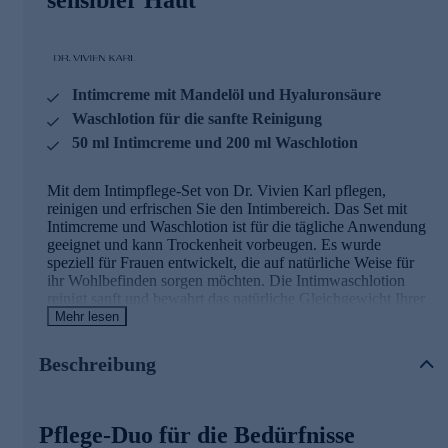
Intimcreme mit Mandelöl und Hyaluronsäure
Waschlotion für die sanfte Reinigung
50 ml Intimcreme und 200 ml Waschlotion
Mit dem Intimpflege-Set von Dr. Vivien Karl pflegen,
reinigen und erfrischen Sie den Intimbereich. Das Set mit
Intimcreme und Waschlotion ist für die tägliche Anwendung
geeignet und kann Trockenheit vorbeugen. Es wurde
speziell für Frauen entwickelt, die auf natürliche Weise für
ihr Wohlbefinden sorgen möchten. Die Intimwaschlotion
reinigt sanft und bewahrt das natürliche Gleichgewicht Ihrer
Haut, ohne auszutrocknen. Die Intimcreme 01 ergänzt diese
Mehr lesen
Routine und spendet reichhaltige Feuchtigkeit.
Beschreibung
Intimcreme 01 mit Mandelöl
Die Intimcreme 01 von Dr. Vivien Karl pflegt sanft und
Pflege-Duo für die Bedürfnisse
sicher. Sie ist