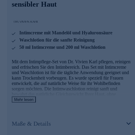
insbesondere bei Intimtrockenheit oder zur reinen
sensibler Haut
Hautpflege geeignet. Wir sorgen dafür, dass nur hochwertige
Inhaltsstoffe wie Mandelöl, Hyaluron- und Milchsäure an
Ihre intimsten Stellen gelangen. So kann sich die Haut
beruhigen, sie bekommt mehr Feuchtigkeit und mit 4,2 den
pHWert, den sie braucht, um im Gleichgewicht zu bleiben.
Intimcreme mit Mandelöl und Hyaluronsäure
Mit Ihrem täglichen Cremeritual lassen Sie Ihrer Vulva die
Pflege zukommen, die sie verdient.
Waschlotion für die sanfte Reinigung
50 ml Intimcreme und 200 ml Waschlotion
Waschlotion 02 mit Sheabutter
Mit dem Intimpflege-Set von Dr. Vivien Karl pflegen, reinigen
Die intime Waschlotion pflegt Ihre Haut schon während des
und erfrischen Sie den Intimbereich. Das Set mit Intimcreme
Duschens. Der Mix aus Sheabutter, Sonnenblumenöl,
und Waschlotion ist für die tägliche Anwendung geeignet und
Niacinamid und Glycerin sorgt dafür, dass der Intimbereich
kann Trockenheit vorbeugen. Es wurde speziell für Frauen
gleichzeitig gereinigt und gestärkt wird. Erleben Sie die
entwickelt, die auf natürliche Weise für ihr Wohlbefinden
seidig cremige Konsistenz, die speziell für die Bedürfnisse
sorgen möchten. Die Intimwaschlotion reinigt sanft und
sensibler Intimhaut und das tägliche Waschen entwickelt
bewahrt das natürliche Gleichgewicht Ihrer Haut, ohne
wurde.
auszutrocknen. Die Intimcreme 01 ergänzt diese Routine und
Mehr lesen
spendet reichhaltige Feuchtigkeit.
Intimpflege-Duo gleich online bestellen.
Intimcreme 01 mit Mandelöl
Maße & Details
Die Intimcreme 01 von Dr. Vivien Karl pflegt sanft und sicher.
Sie ist