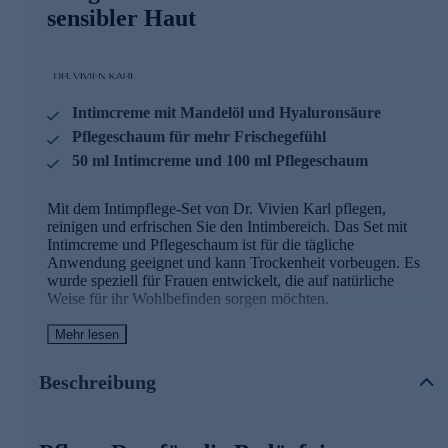
sensibler Haut
Intimcreme mit Mandelöl und Hyaluronsäure
Pflegeschaum für mehr Frischegefühl
50 ml Intimcreme und 100 ml Pflegeschaum
Mit dem Intimpflege-Set von Dr. Vivien Karl pflegen,
reinigen und erfrischen Sie den Intimbereich. Das Set mit
Intimcreme und Pflegeschaum ist für die tägliche
Anwendung geeignet und kann Trockenheit vorbeugen. Es
wurde speziell für Frauen entwickelt, die auf natürliche
Weise für ihr Wohlbefinden sorgen möchten.
Mehr lesen
Intimcreme 01 mit Mandelöl
Die Intimcreme 01 von Dr. Vivien Karl pflegt sanft und
Beschreibung
sicher. Sie ist insbesondere bei Intimtrockenheit oder zur
reinen Hautpflege geeignet. Wir sorgen dafür, dass nur
hochwertige Inhaltsstoffe wie Mandelöl, Hyaluron- und