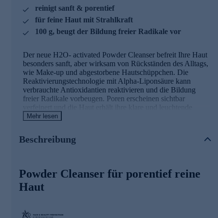
reinigt sanft & porentief
für feine Haut mit Strahlkraft
100 g, beugt der Bildung freier Radikale vor
Der neue H2O- activated Powder Cleanser befreit Ihre Haut
besonders sanft, aber wirksam von Rückständen des Alltags,
wie Make-up und abgestorbene Hautschüppchen. Die
Reaktivierungstechnologie mit Alpha-Liponsäure kann
verbrauchte Antioxidantien reaktivieren und die Bildung
freier Radikale vorbeugen. Poren erscheinen sichtbar
verfeinert und die Haut erhält ihre klare und leuchtende
Strahlkraft zurück. Das Ergebnis ist eine glatte und reine
Mehr lesen
Hautoberfläche, die perfekt auf die folgende Pflege
vorbereitet.
Beschreibung
Die Hauptinhaltsstoffe und ihre Wirkweisen
Powder Cleanser für porentief reine
Alpha-Liponsäure
Haut
Naturstoff, der als Coenzym in den Mitochondrien und
in fast allen lebenden Zellen vorkommt
Kann verbrauchte Antioxidantien wieder aktivieren
Boostet die Energiegewinnung spürbar in der Haut