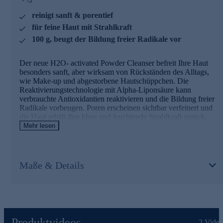
Kolin
reinigt sanft & porentief
für feine Haut mit Strahlkraft
Reich an essentiellen Mineralstoffen
100 g, beugt der Bildung freier Radikale vor
Absorbiert überschüssiges Sebum und wirkt spürbar
mattierend
Der neue H2O- activated Powder Cleanser befreit Ihre Haut
Gluconolacton (PHA)
besonders sanft, aber wirksam von Rückständen des Alltags,
wie Make-up und abgestorbene Hautschüppchen. Die
Hat eine große Molekülstruktur und ist deshalb
Reaktivierungstechnologie mit Alpha-Liponsäure kann
besonders sanft zur Haut, weniger reizend und ideal bei
verbrauchte Antioxidantien reaktivieren und die Bildung freier
sensibler Haut
Radikale vorbeugen. Poren erscheinen sichtbar verfeinert und
Ist ein natürlicher Bestandteil der Haut und dank der
die Haut erhält ihre klare und leuchtende Strahlkraft zurück.
hydrophilen Moleküle feuchtigkeitsbindend
Das Ergebnis ist eine glatte und reine Hautoberfläche, die
Mehr lesen
Glättet sanft das Hautrelief und lässt die Haut sichtbar
perfekt auf die folgende Pflege vorbereitet.
strahlen
Nutzen Sie die Gelegenheit und bestellen jetzt bequem
Die Hauptinhaltsstoffe und ihre Wirkweisen
online.
Maße & Details
Alpha-Liponsäure
Naturstoff, der als Coenzym in den Mitochondrien und in
fast allen lebenden Zellen vorkommt
Kann verbrauchte Antioxidantien wieder aktivieren
Boostet die Energiegewinnung spürbar in der Haut
Produktvideos
2
Video