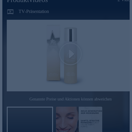
Kolin
TV-Präsentation
Reich an essentiellen Mineralstoffen
Absorbiert überschüssiges Sebum und wirkt spürbar
mattierend
Gluconolacton (PHA)
Hat eine große Molekülstruktur und ist deshalb besonders
sanft zur Haut, weniger reizend und ideal bei sensibler
Play
Haut
Ist ein natürlicher Bestandteil der Haut und dank der
hydrophilen Moleküle feuchtigkeitsbindend
Glättet sanft das Hautrelief und lässt die Haut sichtbar
strahlen
Nutzen Sie die Gelegenheit und bestellen jetzt bequem
online.
Genannte Preise und Aktionen können abweichen