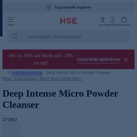
Tagesaktuelle Angebote
Menü
Ansicht
Mein Konto
Warenkorb
Bis zu -60% auf Mode und -20%
Gutschein aktivieren
on top!
Gesichtsreinigung
Deep Intense Micro Powder Cleanser
Peter Schmidinger More than Ampoules+
Deep Intense Micro Powder
Cleanser
475802