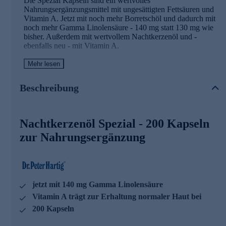
Die Spezial Kapseln sind ein wertvolles
Nahrungsergänzungsmittel mit ungesättigten Fettsäuren und
Vitamin A. Jetzt mit noch mehr Borretschöl und dadurch mit
noch mehr Gamma Linolensäure - 140 mg statt 130 mg wie
bisher. Außerdem mit wertvollem Nachtkerzenöl und -
ebenfalls neu - mit Vitamin A.
Vitamin A trägt zur Erhaltung normaler Haut bei
Mehr lesen
Dr. Peter Hartig® Nachtkerzenöl Spezial Kapseln sind
Beschreibung
hervorragend für die tägliche Nahrungsergänzung geeignet.
Sie lassen sich ausgezeichnet mit allen weiteren Dr. Peter
Hartig® Produkten kombinieren, perfekt ergänzt werden sie
mit den Dr. Peter Hartig® Produkten „Hyaluron NM Plus“
Nachtkerzenöl Spezial - 200 Kapseln
und „Haut Haare Nägel“.
zur Nahrungsergänzung
Dr. Peter Hartig® forscht für Ihre Gesundheit
Seit knapp 40 Jahren steht der Name Dr. Peter Hartig® für
die Erforschung von Mikroalgen und die Entwicklung von
Nahrungsergänzungsmitteln. Seine Inspiration und
jetzt mit 140 mg Gamma Linolensäure
Motivation findet er in der Natur selbst – dem Wasser und
Vitamin A trägt zur Erhaltung normaler Haut bei
den Pflanzen. Gemeinsam mit seinem Wissenschaftsteam
200 Kapseln
lässt er altes Wissen und moderne Forschung harmonisch
zusammenfließen. Diese Erfahrung stellt er stets in den