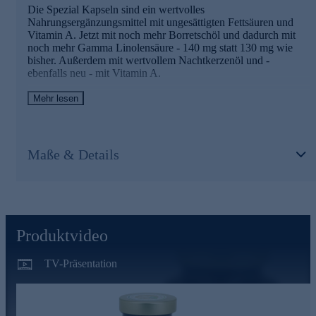
Dienst von sich und seinen Mitmenschen.
Die Spezial Kapseln sind ein wertvolles
Nahrungsergänzungsmittel mit ungesättigten Fettsäuren und
Nutzen Sie die Gelegenheit - schnell online bestellen.
Vitamin A. Jetzt mit noch mehr Borretschöl und dadurch mit
noch mehr Gamma Linolensäure - 140 mg statt 130 mg wie
bisher. Außerdem mit wertvollem Nachtkerzenöl und -
ebenfalls neu - mit Vitamin A.
Vitamin A trägt zur Erhaltung normaler Haut bei
Mehr lesen
Dr. Peter Hartig® Nachtkerzenöl Spezial Kapseln sind
hervorragend für die tägliche Nahrungsergänzung geeignet. Sie
lassen sich ausgezeichnet mit allen weiteren Dr. Peter Hartig®
Maße & Details
Produkten kombinieren, perfekt ergänzt werden sie mit den Dr.
Peter Hartig® Produkten „Hyaluron NM Plus“ und „Haut
Haare Nägel“.
Dr. Peter Hartig® forscht für Ihre Gesundheit
Produktvideo
Seit knapp 40 Jahren steht der Name Dr. Peter Hartig® für die
Erforschung von Mikroalgen und die Entwicklung von
TV-Präsentation
Nahrungsergänzungsmitteln. Seine Inspiration und Motivation
findet er in der Natur selbst – dem Wasser und den Pflanzen.
Gemeinsam mit seinem Wissenschaftsteam lässt er altes Wissen
und moderne Forschung harmonisch zusammenfließen. Diese