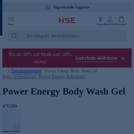
Tagesaktuelle Angebote
Menü
Ansicht
Mein Konto
Warenkorb
Bis zu -60% auf Mode und -20%
Gutschein aktivieren
on top!
Gesichtsreinigung
Power Energy Body Wash Gel
Peter Schmidinger Power Energy InfusionC
Power Energy Body Wash Gel
476260