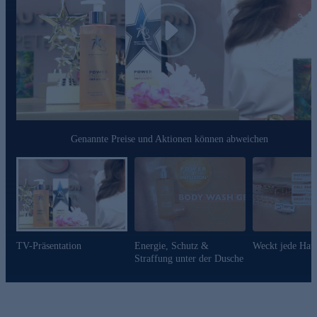
SANFTE REINIGUNGSKOMPONENTEN
• angepasste Schaumstrukturen ermöglichenein merkliches
Pflegeergebniss
Play
• merklich leistungsstark und hautverträglich
Online bestellen und jeden Tag die Haut verwöhnen.
Genannte Preise und Aktionen können abweichen
TV-Präsentation
Energie, Schutz &
Weckt jede Haut
Straffung unter der Dusche