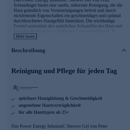
Schmidinger bietet eine sanfte, nährende Reinigung, die die
Haut gründlich von Verunreinigungen befreit und durch
rückfettende Eigenschaften ein geschmeidiges und optimal
durchfeuchtetes Hautgefühl hinterlässt. Die reichhaltige
Formel unterstützt den natürlichen Schutzfilm der Haut und
bewahrt die Haut vor schädlichen Umwelteinflüssen. In
Kontakt mit Wasser verwandelt sich die cremige
Mehr lesen
Duschlotion in einen samtig-weichen Schaum, der die Haut
intensiv pflegt und ihre natürlichen Lipide und Proteine
Beschreibung
schützt. Der exklusive Morpholys-Extrakt stimuliert
merklich die Hauterneuerung, unterstützt die natürliche
Regeneration und hilft, die Elastizität der Haut zu bewahren.
Reinigung und Pflege für jeden Tag
Die Hauptinhaltstoffe und ihre Wirkweisen
POWER INFUSION COMPLEX
• kann wie ein Energiebooster & Zellaktivator wirken
• spürbare Hautglättung & Geschmeidigkeit
spürbare Hautglättung & Geschmeidigkeit
angenehme Hautverträglichkeit
MORPHOLYSS™
• kann die Größe und Anzahl der Adipozyten (Fettzellen)
für alle Hauttypen ab 25+
beeinflussen
• kann bei dem Abbau und der Ansammlung von Fettzellen
Das Power Energy InfusionC Shower Gel von Peter
unterstützen