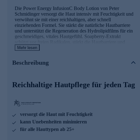
Die Power Energy InfusionC Body Lotion von Peter
Schmidinger versorgt die Haut intensiv mit Feuchtigkeit und
verwöhnt sie mit einer reichhaltigen, aber schnell
einziehenden Formel. Sie stärkt die natürliche Hautbarriere
und unterstützt die Regeneration des Hydrolipidfilms für ein
geschmeidiges, vitales Hautgefühl. Soapberry-Extrakt
schützt vor freien Radikalen, stärkt die Hautbarriere und
bewahrt die Haut vor Umwelteinflüssen. Die sanfte Massage
Mehr lesen
regt die Mikrozirkulation an und sorgt für
eine frische, energiegeladene Ausstrahlung.
Beschreibung
Die Hauptinhaltstoffe und ihre Wirkweisen
Reichhaltige Hautpflege für jeden Tag
POWER INFUSION COMPLEX
• kann wie ein Energiebooster & Zellaktivator wirken
• spürbare Hautglättung & Geschmeidigkeit
TARABAUM-EXTRAKT
• reduziert merklich die Schuppenbildung
versorgt die Haut mit Feuchtigkeit
• erhöht merklich die Hautfeuchtigkeit
kann Unebenheiten minimieren
Jetzt online bestellen und täglich verwenden.
für alle Hauttypen ab 25+