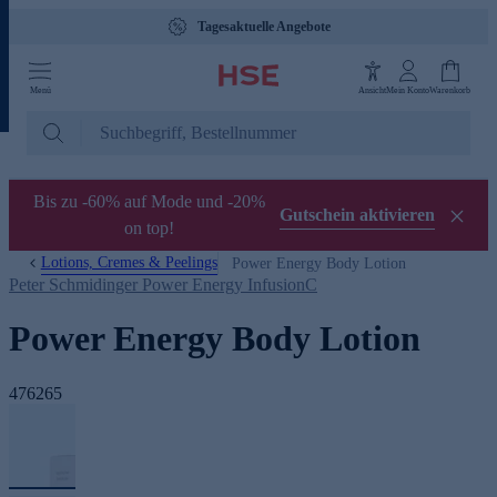
Tagesaktuelle Angebote
Menü
Ansicht
Mein Konto
Warenkorb
Bis zu -60% auf Mode und -20%
Gutschein aktivieren
on top!
Lotions, Cremes & Peelings
Power Energy Body Lotion
Peter Schmidinger Power Energy InfusionC
Power Energy Body Lotion
476265