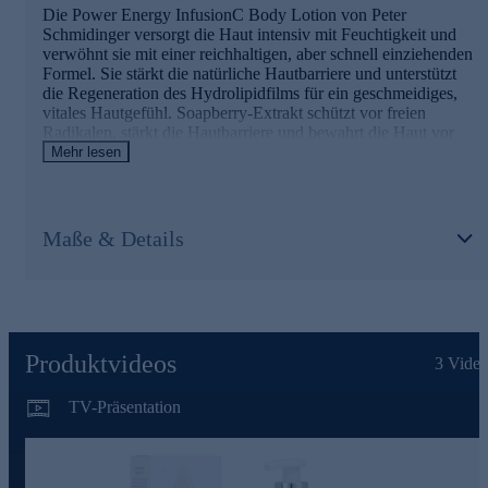
Die Power Energy InfusionC Body Lotion von Peter
Schmidinger versorgt die Haut intensiv mit Feuchtigkeit und
verwöhnt sie mit einer reichhaltigen, aber schnell einziehenden
Formel. Sie stärkt die natürliche Hautbarriere und unterstützt
die Regeneration des Hydrolipidfilms für ein geschmeidiges,
vitales Hautgefühl. Soapberry-Extrakt schützt vor freien
Radikalen, stärkt die Hautbarriere und bewahrt die Haut vor
Umwelteinflüssen. Die sanfte Massage regt die
Mehr lesen
Mikrozirkulation an und sorgt für
eine frische, energiegeladene Ausstrahlung.
Maße & Details
Die Hauptinhaltstoffe und ihre Wirkweisen
POWER INFUSION COMPLEX
• kann wie ein Energiebooster & Zellaktivator wirken
• spürbare Hautglättung & Geschmeidigkeit
TARABAUM-EXTRAKT
Produktvideos
3
Video
• reduziert merklich die Schuppenbildung
• erhöht merklich die Hautfeuchtigkeit
TV-Präsentation
Jetzt online bestellen und täglich verwenden.