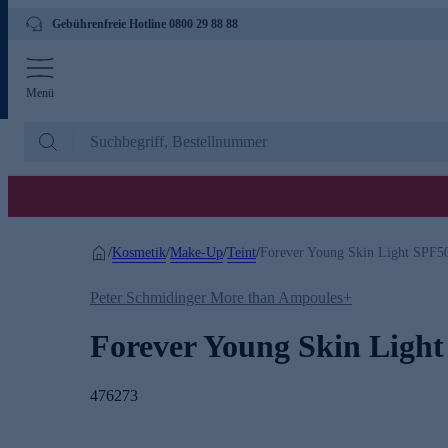
Gebührenfreie Hotline 0800 29 88 88
Menü
Kosmetik
Make-Up
Teint
/
/
/
/
Forever Young Skin Light SPF5
Peter Schmidinger More than Ampoules+
Forever Young Skin Ligh
476273