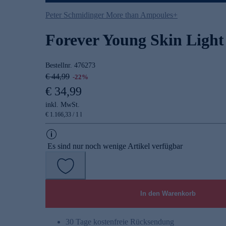
Peter Schmidinger More than Ampoules+
Forever Young Skin Ligh
Bestellnr.
476273
€ 44,99
-22%
€ 34,99
inkl. MwSt.
€ 1.166,33 / 1 l
Es sind nur noch wenige Artikel verfügbar
In den Warenkorb
30 Tage kostenfreie Rücksendung