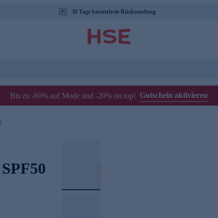
30 Tage kostenfreie Rücksendung
Gutschein aktivieren
Bis zu -60% auf Mode und -20% on top!
0
t SPF50