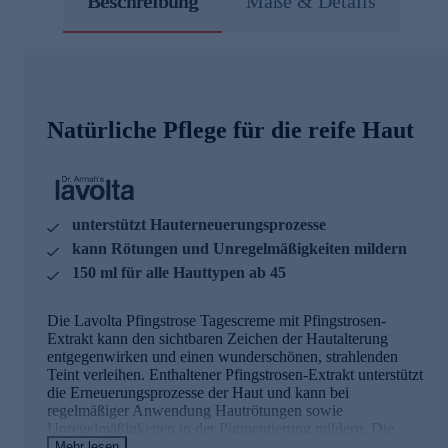
Beschreibung
Maße & Details
Natürliche Pflege für die reife Haut
unterstützt Hauterneuerungsprozesse
kann Rötungen und Unregelmäßigkeiten mildern
150 ml für alle Hauttypen ab 45
Die Lavolta Pfingstrose Tagescreme mit Pfingstrosen-
Extrakt kann den sichtbaren Zeichen der Hautalterung
entgegenwirken und einen wunderschönen, strahlenden
Teint verleihen. Enthaltener Pfingstrosen-Extrakt unterstützt
die Erneuerungsprozesse der Haut und kann bei
regelmäßiger Anwendung Hautrötungen sowie
Unregelmäßigkeiten in der Pigmentierung mildern. Die
Kombination aus hoch- und niedermolekularer
Mehr lesen