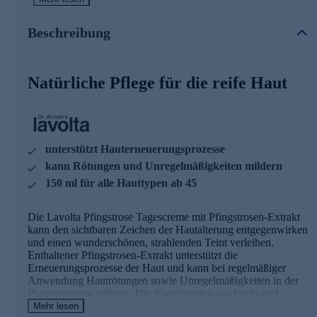
Hyaluronsäure wirkt sogar in tieferen Hautschichten
aufpolsternd. Die Haut erscheint frischer und
Beschreibung
Trockenheitsfältchen werden optisch reduziert.
Natürliche Pflege für jeden Tag gleich online sichern.
Natürliche Pflege für die reife Haut
unterstützt Hauterneuerungsprozesse
kann Rötungen und Unregelmäßigkeiten mildern
150 ml für alle Hauttypen ab 45
Die Lavolta Pfingstrose Tagescreme mit Pfingstrosen-Extrakt
kann den sichtbaren Zeichen der Hautalterung entgegenwirken
und einen wunderschönen, strahlenden Teint verleihen.
Enthaltener Pfingstrosen-Extrakt unterstützt die
Erneuerungsprozesse der Haut und kann bei regelmäßiger
Anwendung Hautrötungen sowie Unregelmäßigkeiten in der
Pigmentierung mildern. Die Kombination aus hoch- und
niedermolekularer Hyaluronsäure wirkt sogar in tieferen
Mehr lesen