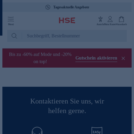
Tagesaktuelle Angebote
Menü
Ansicht
Mein Konto
Warenkorb
Bis zu -60% auf Mode und -20%
Gutschein aktivieren
on top!
Kontaktieren Sie uns, wir
helfen gerne.