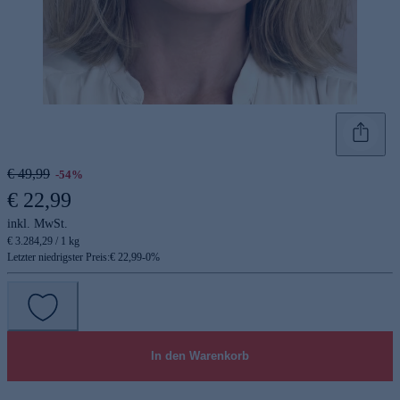
€ 49,99
-54%
€ 22,99
inkl. MwSt.
€ 3.284,29 / 1 kg
Letzter niedrigster Preis:
€ 22,99
-
0
%
In den Warenkorb