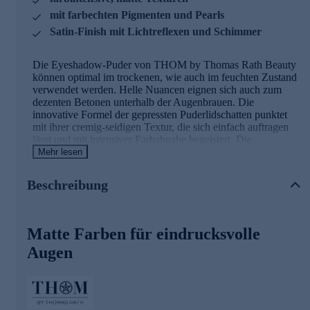
mit farbechten Pigmenten und Pearls
Satin-Finish mit Lichtreflexen und Schimmer
Die Eyeshadow-Puder von THOM by Thomas Rath Beauty
können optimal im trockenen, wie auch im feuchten Zustand
verwendet werden. Helle Nuancen eignen sich auch zum
dezenten Betonen unterhalb der Augenbrauen. Die
innovative Formel der gepressten Puderlidschatten punktet
mit ihrer cremig-seidigen Textur, die sich einfach auftragen
lässt und mit intensiver Farbabgabe begeistert. Die
Konsistenz bietet einen sehr weichen Auftrag, ist leicht zu
Mehr lesen
verblenden und sehr gut aufbaubar. Die besonders hohe
Pigmentierung sorgt für eine optimale Deckkraft bereits beim
Beschreibung
ersten Auftrag und für eine hohe Leuchtkraft der Farben.
Außerdem setzen sich die Lidschatten nicht in der Lidfalte
ab. Durch farbechte Pigmente überzeugen die Lidschatten
mit einem reinen Farb-Finish. Der zusätzlich eingearbeitete
Matte Farben für eindrucksvolle
Pearl sorgt für pure Leuchtkraft und einen bezaubernden
Augen
Schimmer.
Ein neuer Matt-Look für Ihre Augenpartie - jetzt online
bestellen.