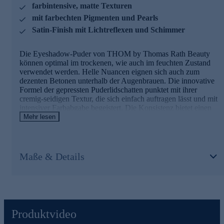
farbintensive, matte Texturen
mit farbechten Pigmenten und Pearls
Satin-Finish mit Lichtreflexen und Schimmer
Die Eyeshadow-Puder von THOM by Thomas Rath Beauty
können optimal im trockenen, wie auch im feuchten Zustand
verwendet werden. Helle Nuancen eignen sich auch zum
dezenten Betonen unterhalb der Augenbrauen. Die innovative
Formel der gepressten Puderlidschatten punktet mit ihrer
cremig-seidigen Textur, die sich einfach auftragen lässt und mit
intensiver Farbabgabe begeistert. Die Konsistenz bietet einen
sehr weichen Auftrag, ist leicht zu verblenden und sehr gut
Mehr lesen
aufbaubar. Die besonders hohe Pigmentierung sorgt für eine
optimale Deckkraft bereits beim ersten Auftrag und für eine
hohe Leuchtkraft der Farben. Außerdem setzen sich die
Lidschatten nicht in der Lidfalte ab. Durch farbechte Pigmente
Maße & Details
überzeugen die Lidschatten mit einem reinen Farb-Finish. Der
zusätzlich eingearbeitete Pearl sorgt für pure Leuchtkraft und
einen bezaubernden Schimmer.
Ein neuer Matt-Look für Ihre Augenpartie - jetzt online
bestellen.
Produktvideo