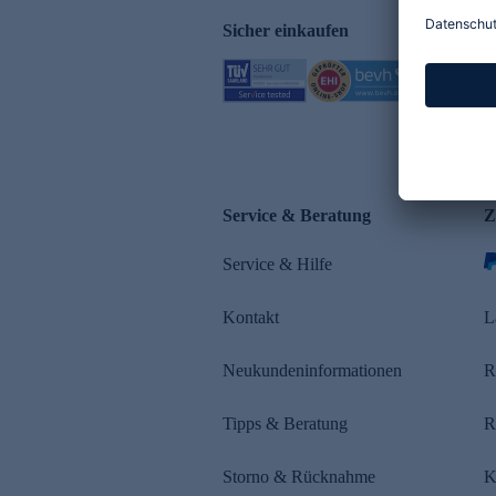
Sicher einkaufen
Service & Beratung
Z
Service & Hilfe
Kontakt
L
Neukundeninformationen
R
Tipps & Beratung
R
Storno & Rücknahme
K