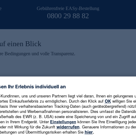
e
Gebührenfreie EASy-Bestellung
0800 29 88 82
uf einen Blick
aire Bedingungen und volle Transparenz.
ein erhalten
eren und aktuelle Trends,
E-Mail-Adresse eingeben
alten. Als Dankeschön
ne Abmeldung ist jederzeit in
Es gelten die
Datenschutzrichtlinien
un