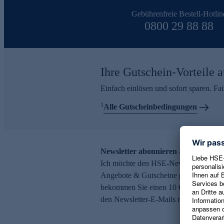
Gebührenfreie Bestell-Hotlin
0800 29 88 88
Ihre Gutschein-Vorteile a
Einfach einlösen und sofort sparen. F
1
Alle Gutscheinbedingungen
Newsletter abonnieren – 10 € Gutsch
Ich möchte den HSE-Newsletter abonni
Angebote & Gutscheine per E-Mail erh
bekommen Sie einen 10 € Gutschein. Ei
den Newsletter-E-Mails möglich.