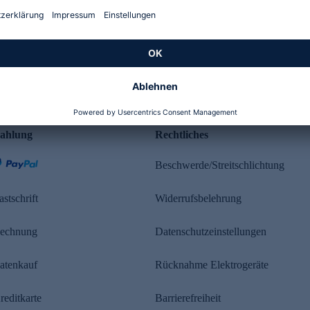
Kundenbewertung
ahlung
Rechtliches
Beschwerde/Streitschlichtung
astschrift
Widerrufsbelehrung
echnung
Datenschutzeinstellungen
atenkauf
Rücknahme Elektrogeräte
reditkarte
Barrierefreiheit