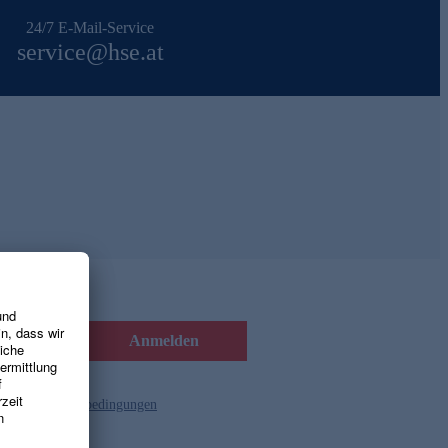
24/7 E-Mail-Service
service@hse.at
Anmelden
d die
Gutscheinbedingungen