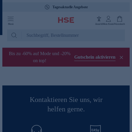
Tagesaktuelle Angebote
Menü
Ansicht
Mein Konto
Warenkorb
Bis zu -60% auf Mode und -20%
Gutschein aktivieren
on top!
Kontaktieren Sie uns, wir
helfen gerne.