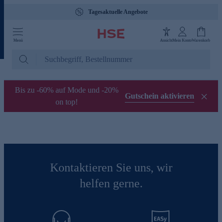
Tagesaktuelle Angebote
Menü
Ansicht
Mein Konto
Warenkorb
Bis zu -60% auf Mode und -20%
Gutschein aktivieren
on top!
Kontaktieren Sie uns, wir
helfen gerne.