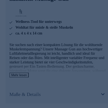
Wellness-Tool für unterwegs
Wohltat für müde & steife Muskeln
ca. 4 x 4 x 14 cm
Sie suchen nach einer kompakten Lösung für die wohltuende
Muskelentspannung? Unsere Massage Gun aus hochwertiger
Luftfahrtmetalllegierung ist leicht, handlich und ideal für
Reisen oder das Büro. Mit intelligenter variabler Frequenz und
starker Leistung bietet sie vier Geschwindigkeitsstufen,
gesteuert per Ein-Tasten-Bedienung. Der geräuscharme,
bürstenlose Motor sorgt für eine diskrete Anwendung, während
der 1.600 mAh Akku langanhaltende Power liefert. In nur 10
Mehr lesen
Sekunden bearbeiten Sie steife Muskeln, lindern Müdigkeit
und fördern schnelle Erholung. Doppelter Schutz vor
Überlastung und schwacher Batterie mit automatischer
Abschaltung garantiert Sicherheit.
Maße & Details
Erleben Sie pure Entspannung – jetzt gleich online
bestellen.