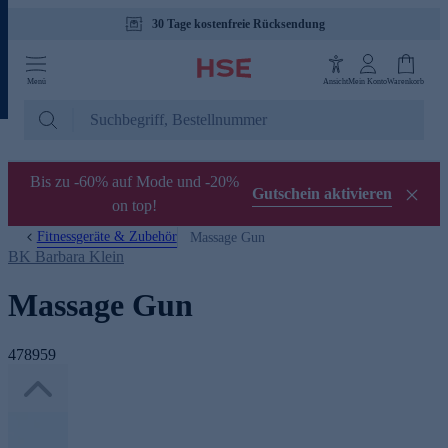
30 Tage kostenfreie Rücksendung
Tagesaktuelle Angebote
Menü
Ansicht
Mein Konto
Warenkorb
Bis zu -60% auf Mode und -20%
Gutschein aktivieren
on top!
Fitnessgeräte & Zubehör
Massage Gun
BK Barbara Klein
Massage Gun
478959