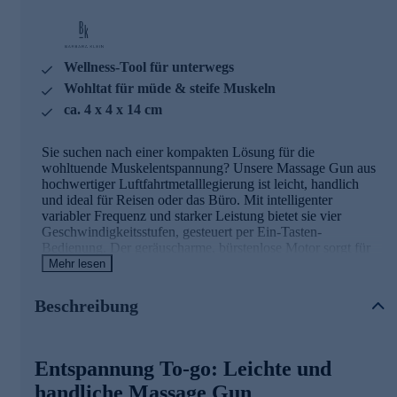
Wellness-Tool für unterwegs
Wohltat für müde & steife Muskeln
ca. 4 x 4 x 14 cm
Sie suchen nach einer kompakten Lösung für die
wohltuende Muskelentspannung? Unsere Massage Gun aus
hochwertiger Luftfahrtmetalllegierung ist leicht, handlich
und ideal für Reisen oder das Büro. Mit intelligenter
variabler Frequenz und starker Leistung bietet sie vier
Geschwindigkeitsstufen, gesteuert per Ein-Tasten-
Bedienung. Der geräuscharme, bürstenlose Motor sorgt für
eine diskrete Anwendung, während der 1.600 mAh Akku
Mehr lesen
langanhaltende Power liefert. In nur 10 Sekunden bearbeiten
Sie steife Muskeln, lindern Müdigkeit und fördern schnelle
Beschreibung
Erholung. Doppelter Schutz vor Überlastung und schwacher
Batterie mit automatischer Abschaltung garantiert Sicherheit.
Erleben Sie pure Entspannung – jetzt gleich online
Entspannung To-go: Leichte und
bestellen.
handliche Massage Gun