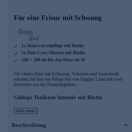
Für eine Frisur mit Schwung
1x Haarwurzelpflege mit Biotin
1x Hair-Care-Mousse mit Biotin
100 + 200 ml für das Haar ab 45
Für vitales Haar mit Schwung, Volumen und Spannkraft
erhalten Sie hier ein Pflege-Set von Brigitte Lund mit zwei
Favoriten aus der Haarpflegelinie.
Ginkgo Tonikum Intensiv mit Biotin
Phyto Stammzellen von Ginkgo Biloba stärken die
Mehr lesen
Hauteigenen Stammzellen auf der Kopfhaut und wirken
regenerierend. Das Ginkgo Biloba Tonikum INTENSIV mit
Biotin ist eine Haarwurzelpflege für das kraftlose, dünner
Beschreibung
werdende Haar ab 40 oder zur