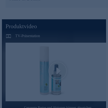
die Durchblutung der Kopfhaut, wirkt auf den
Mikrostoffwechsel der Haarwurzel und enthält den Blattextrakt
des Ginkgo-Baumes und Biotin in höchster Konzentration.
Biotin gilt als Haarwachstums-Beschleuniger und wirkt dem
Haarausfall entgegen. Die mit Hightech-Analysen erstellten
Rezepturen von Brigitte Lund fördern Haarwuchs und
Produktvideo
Haardichte.
TV-Präsentation
Ginkgo Hair Care Mousse mit Biotin & Vitamin
C
Die Styling-Mousse sorgt für starken elastischen Halt, wirkt
Strukturpflege und Kopfhautschutz und gibt dem
HaarVolumen. Sie ttrocknet das Haar nicht aus und ist daher
auch geeignet, die Frisur zwischen den Haarwäschen
nachzubearbeiten.
Play
Mit wertvollem Ginkgo-Biloba-Blattextrakt, Biotin und
Vitamin C.
Power-Duo für Ihr Haar jetzt online bestellen.
Genannte Preise und Aktionen können abweichen