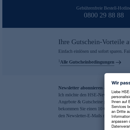
Gebührenfreie Bestell-Hotlin
0800 29 88 88
Ihre Gutschein-Vorteile a
Einfach einlösen und sofort sparen. F
1
Alle Gutscheinbedingungen
Newsletter abonnieren – 10 € Gutsch
Ich möchte den HSE-Newsletter abonni
Angebote & Gutscheine per E-Mail erh
bekommen Sie einen 10 € Gutschein. Ei
den Newsletter-E-Mails möglich.