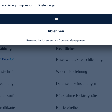
Kundenbewertung
ahlung
Rechtliches
Beschwerde/Streitschlichtung
astschrift
Widerrufsbelehrung
echnung
Datenschutzeinstellungen
atenkauf
Rücknahme Elektrogeräte
reditkarte
Barrierefreiheit