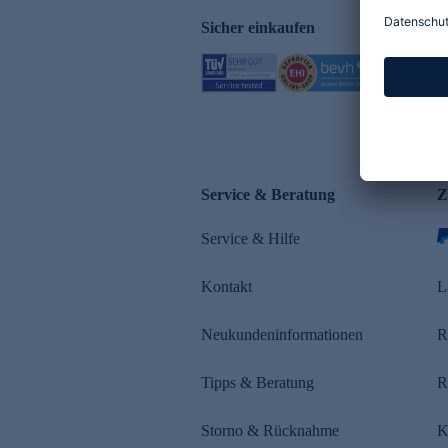
Sicher einkaufen
Service & Beratung
Z
Service & Hilfe
Kontakt
L
Neukundeninformationen
R
Tipps & Beratung
R
Storno & Rücknahme
K