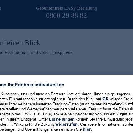
e
Gebührenfreie EASy-Bestellung
0800 29 88 82
uf einen Blick
aire Bedingungen und volle Transparenz.
ein erhalten
eren und aktuelle Trends,
E-Mail-Adresse eingeben
alten. Als Dankeschön
ne Abmeldung ist jederzeit in
Es gelten die
Datenschutzrichtlinien
un