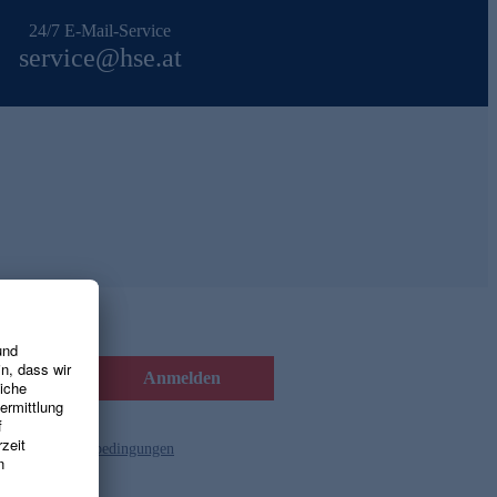
24/7 E-Mail-Service
service@hse.at
Anmelden
d die
Gutscheinbedingungen