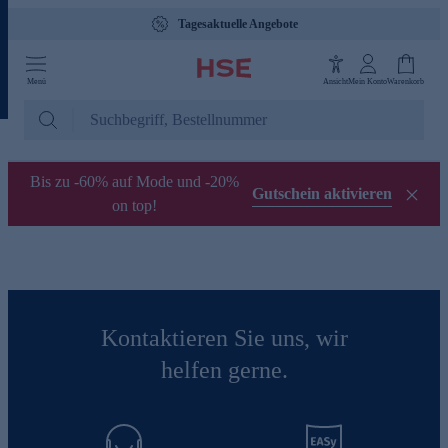
Tagesaktuelle Angebote
Menü
Ansicht
Mein Konto
Warenkorb
Bis zu -60% auf Mode und -20%
Gutschein aktivieren
on top!
Kontaktieren Sie uns, wir
helfen gerne.