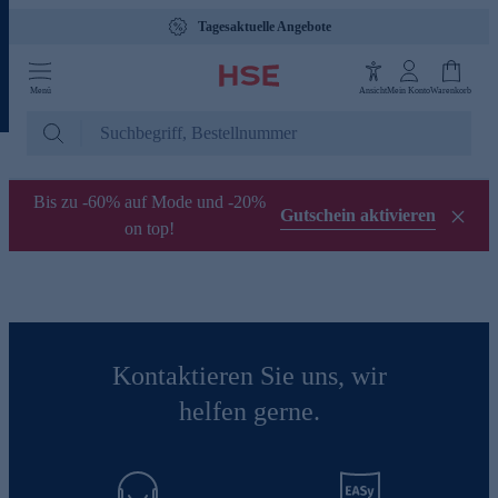
Tagesaktuelle Angebote
Menü
Ansicht
Mein Konto
Warenkorb
Bis zu -60% auf Mode und -20%
Gutschein aktivieren
on top!
Kontaktieren Sie uns, wir
helfen gerne.