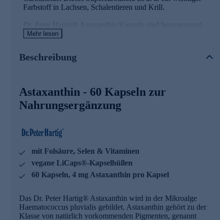
Farbstoff in Lachsen, Schalentieren und Krill.
Dr. Peter Hartig® Astaxanthin Kapseln sind hervorragend
für die tägliche Nahrungsergänzung geeignet! Sie lassen sich
Mehr lesen
ausgezeichnet mit allen weiteren Dr. Peter Hartig®
Produkten kombinieren, insbesondere mit Spirulina Zink,
Beschreibung
Spermidine L Vital und Memory G 400.
Astaxanthin Kapseln mit hochwertigen
Astaxanthin - 60 Kapseln zur
Wirkstoffen
Nahrungsergänzung
• enthält Vitamin B12, Vitamin E, Folsäure und Selen
• Selen und Vitamin E tragen dazu bei, Ihre Zellen vor
oxidativem Stress zu schützen
• Vitamin B12 trägt zu einem normalen Energiestoffwechsel
bei
mit Folsäure, Selen & Vitaminen
• Vitamin B12 trägt zur Verringerung von Müdigkeit und
vegane LiCaps®-Kapselhüllen
Ermüdung bei
• enthält 4 mg Astaxanthin pro Kapsel
60 Kapseln, 4 mg Astaxanthin pro Kapsel
Dr. Peter Hartig® forscht für Ihre Gesundheit
Das Dr. Peter Hartig® Astaxanthin wird in der Mikroalge
Haematococcus pluvialis gebildet. Astaxanthin gehört zu der
Seit über 25 Jahren steht der Name Dr. Peter Hartig® für die
Klasse von natürlich vorkommenden Pigmenten, genannt