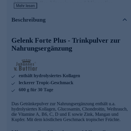
Mit wertvollen Vitaminen und Mineralien
Mehr lesen
Vitamin C trägt zu einer normalen Kollagenbildung für
eine normale Knorpelfunktion bei
Beschreibung
Vitamin C trägt dazu bei, die Zellen vor oxidativem
Stress zu schützen
Kupfer trägt zur Erhaltung von normalem Bindegewebe
Gelenk Forte Plus - Trinkpulver zur
bei
Mangan trägt zu einer normalen Bindegewebsbildung
Nahrungsergänzung
bei
Vitamin A hat eine Funktion bei der Zellspezialisierung
Vitamin D hat eine Funktion bei der Zellteilung
Zink trägt zu einer normalen Eiweißsynthese bei
enthält hydrolysiertes Kollagen
Johannes von Buttlar - ausgezeichnete
leckerer Tropic-Geschmack
Nahrungsergänzung
600 g für 30 Tage
Der international bekannte Bestsellerautor Johannes Baron
von Buttlar begann seine Karriere als Mitarbeiter eines
Das Getränkepulver zur Nahrungsergänzung enthält u.a.
renommierten amerikanischen Instituts, dessen Schwerpunkt
hydrolysiertes Kollagen, Glucosamin, Chondroitin, Weihrauch,
die Altersforschung war. Auf dem Gebiet der Gerontologie
die Vitamine A, B6, C, D und E sowie Zink, Mangan und
erhielt er viele Auszeichnungen Sein besonderes Interesse
Kupfer. Mit dem köstlichen Geschmack tropischer Früchte.
gilt der Möglichkeit, durch hochwertige Nahrungsergänzung
die Gesundheit und Vitalität bis ins hohe Alter zu erhalten.