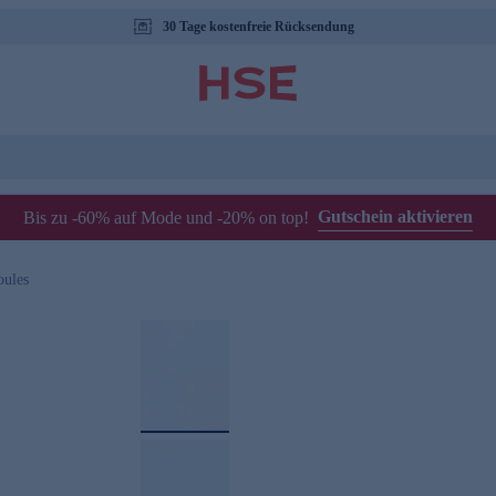
30 Tage kostenfreie Rücksendung
Gutschein aktivieren
Bis zu -60% auf Mode und -20% on top!
ules