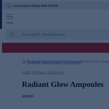
Gebührenfreie Hotline 0800 29 88 88
Menü
Kosmetik
Gesichtspflege
Gesichtsseren
/
/
/
/
Radiant Glow Ampo
Judith Williams SkinPerfect
Radiant Glow Ampoules
480886