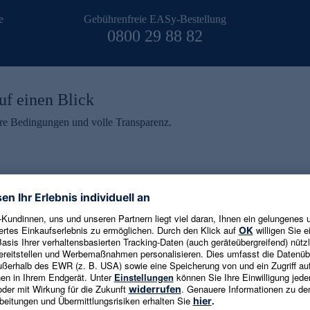
e
Gebührenfreie EASy-Bestellung
0800 29 88 82
uf einen Blick
aire Bedingungen und volle Transparenz.
ein erhalten
eren und aktuelle Trends,
E-Mail-Adresse eingeben
alten. Als Dankeschön
ne Abmeldung ist jederzeit in
Es gelten die
Datenschutzrichtlinien
un