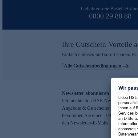
Gebührenfreie Bestell-Hotlin
0800 29 88 88
Ihre Gutschein-Vorteile a
Einfach einlösen und sofort sparen. F
1
Alle Gutscheinbedingungen
Newsletter abonnieren – 10 € Gutsch
Ich möchte den HSE-Newsletter abonni
Angebote & Gutscheine per E-Mail erh
bekommen Sie einen 10 € Gutschein. Ei
den Newsletter-E-Mails möglich.