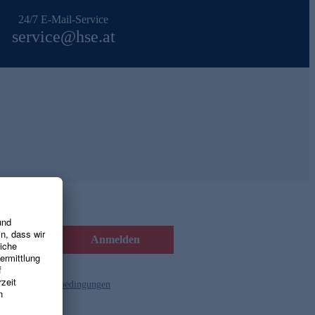
24/7 E-Mail-Service
service@hse.at
Anmelden
d die
Gutscheinbedingungen