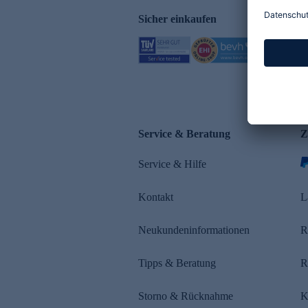
Sicher einkaufen
Service & Beratung
Z
Service & Hilfe
Kontakt
L
Neukundeninformationen
R
Tipps & Beratung
R
Storno & Rücknahme
K