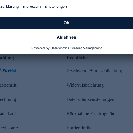
Kundenbewertung
ahlung
Rechtliches
Beschwerde/Streitschlichtung
astschrift
Widerrufsbelehrung
echnung
Datenschutzeinstellungen
atenkauf
Rücknahme Elektrogeräte
reditkarte
Barrierefreiheit