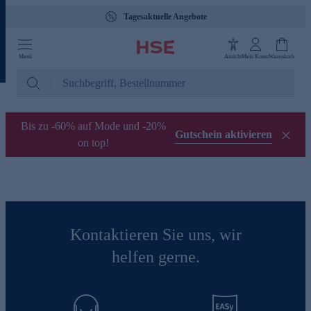
Tagesaktuelle Angebote
Menü
Ansicht
Mein Konto
Warenkorb
Bis zu -60% auf Mode und -20%
Gutschein aktivieren
on top!
Kontaktieren Sie uns, wir
helfen gerne.