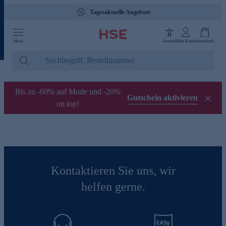
Tagesaktuelle Angebote
Menü
Ansicht
Mein Konto
Warenkorb
Bis zu -60% auf Mode und -20%
Gutschein aktivieren
on top!
Kontaktieren Sie uns, wir
helfen gerne.