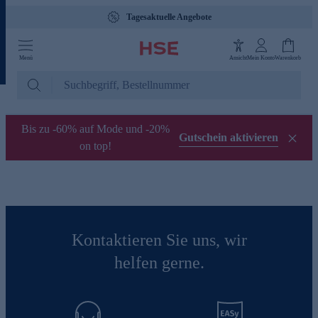
Tagesaktuelle Angebote
Menü
Ansicht
Mein Konto
Warenkorb
Bis zu -60% auf Mode und -20%
Gutschein aktivieren
on top!
Kontaktieren Sie uns, wir
helfen gerne.